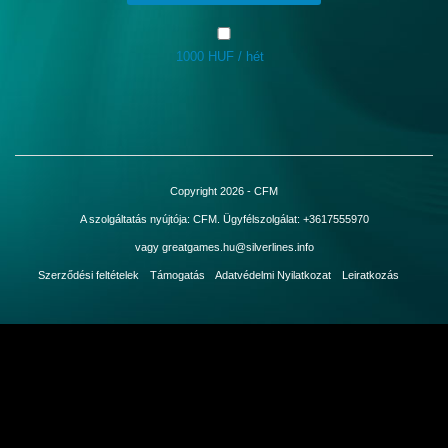
1000 HUF / hét
Bejelentkezés
Copyright 2026 - CFM
A szolgáltatás nyújtója: CFM. Ügyfélszolgálat: +3617555970
vagy greatgames.hu@silverlines.info
Szerződési feltételek
Támogatás
Adatvédelmi Nyilatkozat
Leiratkozás