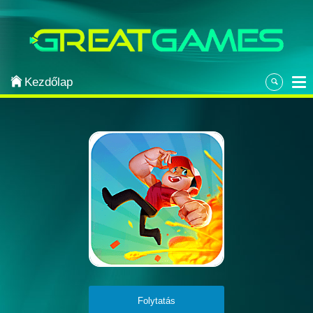
Categories
Arcade
Kezdőlap
Strategy
Sports
Classic
Puzzle
Adventure
Most Popular
Action
Folytatás
Board & Card