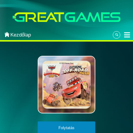
Categories
Arcade
Kezdőlap
Strategy
Sports
Classic
Puzzle
Adventure
Most Popular
Action
Folytatás
Board & Card