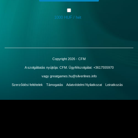
1000 HUF / hét
Bejelentkezés
Copyright 2026 - CFM
A szolgáltatás nyújtója: CFM. Ügyfélszolgálat: +3617555970
vagy greatgames.hu@silverlines.info
Szerződési feltételek
Támogatás
Adatvédelmi Nyilatkozat
Leiratkozás