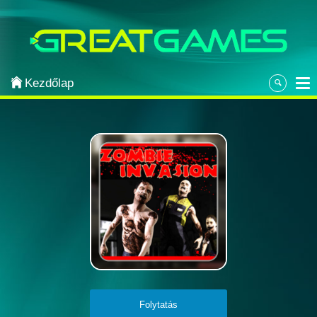
Categories
Arcade
Kezdőlap
Strategy
Sports
Classic
Puzzle
Adventure
Most Popular
Action
Folytatás
Board & Card