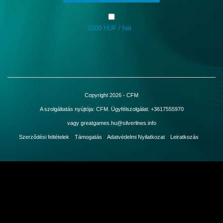
1000 HUF / hét
Bejelentkezés
Copyright 2026 - CFM
A szolgáltatás nyújtója: CFM. Ügyfélszolgálat: +3617555970
vagy greatgames.hu@silverlines.info
Szerződési feltételek
Támogatás
Adatvédelmi Nyilatkozat
Leiratkozás